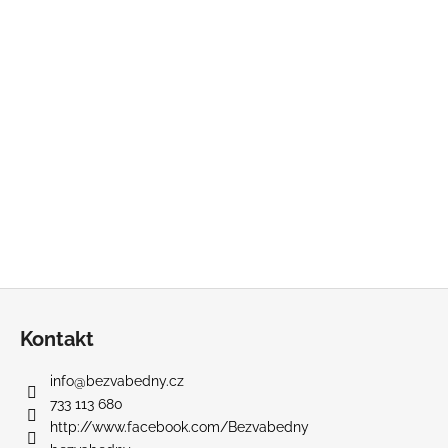
Z
á
Kontakt
p
a
info
@
bezvabedny.cz
t
733 113 680
í
http://www.facebook.com/Bezvabedny