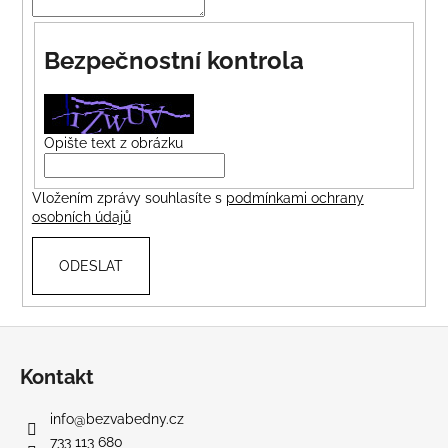
č
u
j
Bezpečnostní kontrola
e
m
e
Opište text z obrázku
Vložením zprávy souhlasíte s
podmínkami ochrany
osobních údajů
ODESLAT
Z
á
Kontakt
p
a
info
@
bezvabedny.cz
t
733 113 680