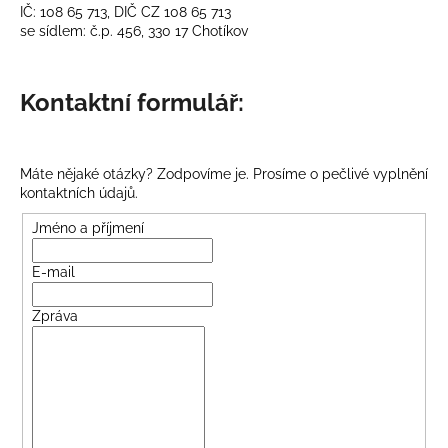
IČ: 108 65 713, DIČ CZ 108 65 713
a
se sídlem: č.p. 456, 330 17 Chotíkov
j
í
Kontaktní formulář:
t
?
Máte nějaké otázky? Zodpovíme je. Prosíme o pečlivé vyplnění
kontaktních údajů.
Jméno a příjmení
HLEDAT
E-mail
D
Zpráva
o
p
o
r
u