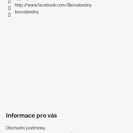
í
http://www.facebook.com/Bezvabedny
bezvabedny
Informace pro vás
Obchodní podmínky