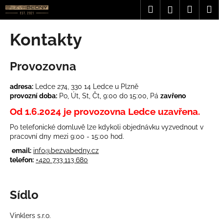
K
Přejít
Hledat
Nákup
M
Přihlášení
na
o
obsah
Zpět
Zpět
košík
š
Kontakty
í
C
k
Provozovna
o
p
adresa:
Ledce 274, 330 14 Ledce u Plzně
o
provozní doba:
Po, Út, St, Čt, 9:00 do 15:00, Pá
zavřeno
t
Od 1.6.2024 je provozovna Ledce uzavřena.
ř
e
Po telefonické domluvě lze kdykoli objednávku vyzvednout v
pracovní dny mezi 9:00 - 15:00 hod.
b
email:
info@bezvabedny.cz
u
telefon:
+420 733 113 680
j
e
t
Sídlo
e
n
Vinklers s.r.o.