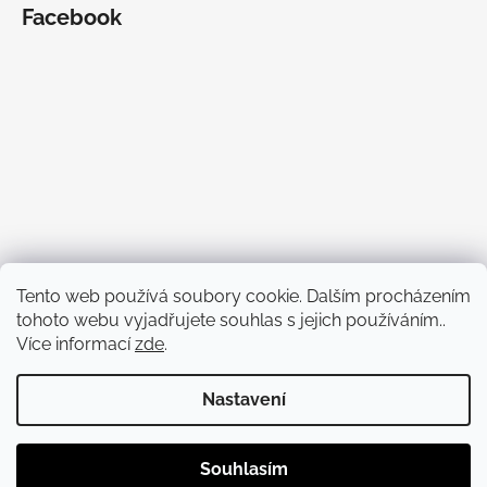
Facebook
Tento web používá soubory cookie. Dalším procházením
tohoto webu vyjadřujete souhlas s jejich používáním..
Více informací
zde
.
Nastavení
Vytvořil Shoptet
Copyright 2026
Bezva Bedny
. Všechna práva vyhrazena.
Souhlasím
Upravit nastavení cookies