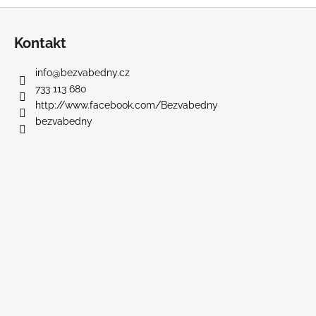
Z
á
Kontakt
p
a
info
@
bezvabedny.cz
t
733 113 680
í
http://www.facebook.com/Bezvabedny
bezvabedny