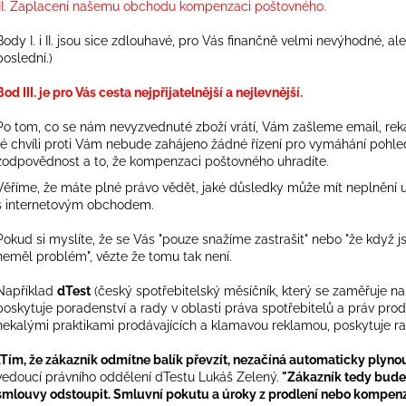
III. Zaplacení našemu obchodu kompenzaci poštovného.
Body I. i II. jsou sice zdlouhavé, pro Vás finančně velmi nevýhodné, al
poslední.)
Bod III. je pro Vás cesta nejpřijatelnější a nejlevnější.
Po tom, co se nám nevyzvednuté zboží vrátí, Vám zašleme email, rek
té chvíli proti Vám nebude zahájeno žádné řízení pro vymáhání pohle
zodpovědnost a to, že kompenzaci poštovného uhradíte.
Věříme, že máte plné právo vědět, jaké důsledky může mít neplnění u
s internetovým obchodem.
Pokud si myslíte, že se Vás "pouze snažíme zastrašit" nebo "že když j
neměl problém", vězte že tomu tak není.
Například
dTest
(český spotřebitelský měsíčník, který se zaměřuje na
poskytuje poradenství a rady v oblasti práva spotřebitelů a práv pro
nekalými praktikami prodávajících a klamavou reklamou, poskytuje rad
„Tím, že zákazník odmítne balík převzít, nezačíná automaticky plyno
vedoucí právního oddělení dTestu Lukáš Zelený.
"Zákazník tedy bude 
smlouvy odstoupit. Smluvní pokutu a úroky z prodlení nebo kompen