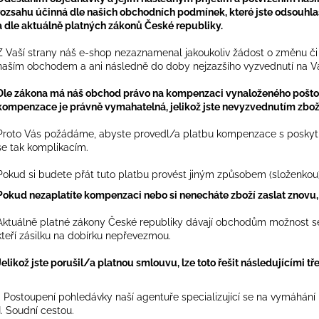
rozsahu účinná dle našich obchodních podmínek, které jste odsouhl
a dle aktuálně platných zákonů České republiky.
Z Vaší strany náš e-shop nezaznamenal jakoukoliv žádost o změnu či
naším obchodem a ani následně do doby nejzazšího vyzvednutí na V
Dle zákona má náš obchod právo na kompenzaci vynaloženého poštovn
kompenzace je právně vymahatelná, jelikož jste nevyzvednutím zbož
Proto Vás požádáme, abyste provedl/a platbu kompenzace s poskytnu
se tak komplikacím.
Pokud si budete přát tuto platbu provést jiným způsobem (složenkou),
Pokud nezaplatíte kompenzaci nebo si nenecháte zboží zaslat znovu, 
Aktuálně platné zákony České republiky dávají obchodům možnost se
kteří zásilku na dobírku nepřevezmou.
Jelikož jste porušil/a platnou smlouvu, lze toto řešit následujícími t
I. Postoupení pohledávky naší agentuře specializující se na vymáhání
II. Soudní cestou.