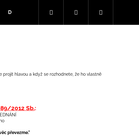
Hledat
Přihlášení
Nákupní
Dárkové truhly
Kanystr Bary
Dárkové Kufry
košík
te projít hlavou a když se rozhodnete, že ho vlastně
. 89/2012 Sb.
:
JEDNÁNÍ
ího
 věc převezme."