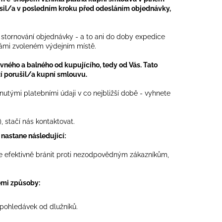
asil/a v posledním kroku před odesláním objednávky,
 stornování objednávky - a to ani do doby expedice
ámi zvoleném výdejním místě.
ého a balného od kupujícího, tedy od Vás. Tato
í porušil/a kupní smlouvu.
tými platebními údaji v co nejbližší době - vyhnete
 stačí nás kontaktovat.
nastane následující:
 efektivně bránit proti nezodpovědným zákazníkům,
řemi způsoby:
 pohledávek od dlužníků.