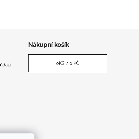
Nákupní košík
0
KS /
0 KČ
údajů