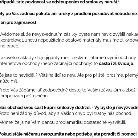
případě, tato povinnost se odstoupením od smlouvy neruší.“
My po Vás žádnou pokutu ani úroky z prodlení požadovat nebudeme
Jen pro zajímavost:
Uvědomte si, že nevyzvednutím zásilky byste nám navíc zvýšili náklad
zkontrolovat, znovu nepoužitelné obalové materiály musíme zlikvidovat
jiné práce.
Takovéto náklady stojí giganty mezi českými internetovými obchody 
internetové obchody (nebo začínající obchody) to
často i zlikviduje
.
Že jste to nevěděli? Většina lidí to neví. Ale pro příště, prosíme, pře
může mít.
Proto Vás žádáme, ať zodpovědně dostojíte Vašim závazkům a zboží 
kompenzaci poštovného.
Náš obchod svou část kupní smlouvy dodržel - Vy byste ji nevyzvedn
Proto není žádný důvod, aby z Vašich chyb byl tratný náš obchod.
Věříme, že jsme Vám danou problematiku dostatečně vysvětlili.
Pokud stále něčemu nerozumíte nebo potřebujete poradit či pomoci 