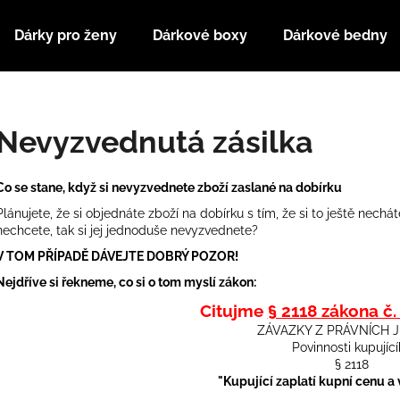
Dárky pro ženy
Dárkové boxy
Dárkové bedny
Co potřebujete najít?
Nevyzvednutá zásilka
HLEDAT
Co se stane, když si nevyzvednete zboží zaslané na dobírku
Plánujete, že si objednáte zboží na dobírku s tím, že si to ještě nechá
nechcete, tak si jej jednoduše nevyzvednete?
Doporučujeme
V TOM PŘÍPADĚ DÁVEJTE DOBRÝ POZOR!
Nejdříve si řekneme, co si o tom myslí zákon:
Citujme
§ 2118 zákona č
ZÁVAZKY Z PRÁVNÍCH 
Povinnosti kupujíc
§ 2118
"Kupující zaplatí kupní cenu a