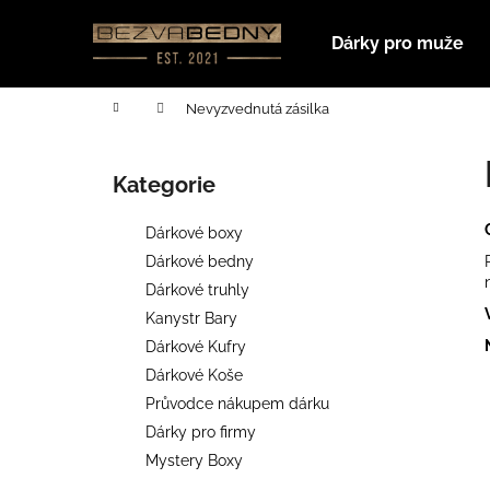
K
Přejít
na
o
Dárky pro muže
obsah
Zpět
Zpět
š
do
do
í
Domů
Nevyzvednutá zásilka
k
obchodu
obchodu
P
o
Kategorie
Přeskočit
s
kategorie
t
Dárkové boxy
r
Dárkové bedny
a
Dárkové truhly
n
Kanystr Bary
n
Dárkové Kufry
í
Dárkové Koše
p
Průvodce nákupem dárku
a
Dárky pro firmy
n
Mystery Boxy
e