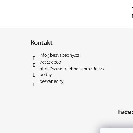
Z
á
Kontakt
p
a
info
@
bezvabedny.cz
t
733 113 680
í
http://www.facebook.com/Bezva
bedny
bezvabedny
Face