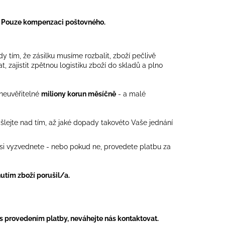
. Pouze kompenzaci poštovného.
y tím, že zásilku musíme rozbalit, zboží pečlivě
, zajistit zpětnou logistiku zboží do skladů a plno
neuvěřitelné
miliony korun měsíčně
- a malé
mýšlejte nad tím, až jaké dopady takovéto Vaše jednání
si vyzvednete - nebo pokud ne, provedete platbu za
utím zboží porušil/a.
s provedením platby, neváhejte nás kontaktovat.