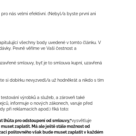
e pro nás velmi efektivní. (Nebyl/a byste první ani
apitulující všechny body uvedené v tomto článku. V
dávky. Pevně věříme ve Vaši čestnost a
zavřené smlouvy, byť je to smlouva kupní, uzavřená
ste si dobírku nevyzvedl/a už hodněkrát a nikdo s tím
 testování výrobků a služeb, a zároveň také
dejců, informuje o nových zákonech, varuje před
y při reklamacích apod.) říká toto:
ut lhůta pro odstoupení od smlouvy,“
vysvětluje
muset zaplatit. Má ale ještě stále možnost od
zaci poštovného však bude muset zaplatit v každém