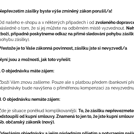
Nepřevzetím zásilky byste výše zmíněný zákon porušil/a!
Od našeho e-shopu a v některých případech i od
zvoleného dopravc
následně o tom, že si jej můžete na odběrném místě vyzvednout.
Neh
zboží, případně poskytneme odkaz na přímé sledování pohybu zásil
pohybu zásilky).
Přestože je to Vaše zákonná povinnost, zásilku jste si nevyzvedl/a
Nyní jsou 2 možnosti, jak toto vyřešit:
.
O objednávku máte zájem:
Zboží Vám znovu zašleme. Pouze ale s platbou předem (bankovní převo
objednávky bude navýšena o přiměřenou kompenzaci za nevyzvednut
II. O objednávku nemáte zájem:
Zde je situace poněkud komplikovanější.
To, že zásilku nepřevezmete,
odstoupili od kupní smlouvy. Znamená to jen to, že jste kupní smlouvu
Sb. občanský zákoník (nový).
Odesláním objednávky a jejím následným přijetím a potvrzením naš