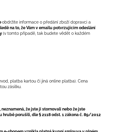
e
obdržíte informace o předání zboží dopravci a
ledě na to, že Vám v emailu potvrzujícím odeslání
ky
(v tomto případě, tak budete vědět o každém
d, platba kartou či jiná online platba). Cena
ou zásilku.
 neznamená, že jste ji stornovali nebo že jste
 hrubě porušili, dle § 2118 odst. 1 zákona č. 89/2012
ím e-shopem vznikla platná kupní smlouva v plném