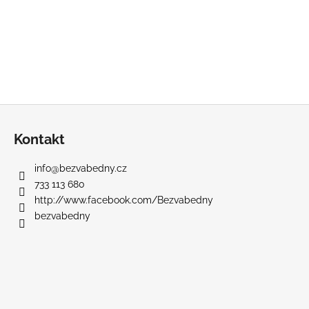
Z
á
Kontakt
p
a
info
@
bezvabedny.cz
t
733 113 680
í
http://www.facebook.com/Bezvabedny
bezvabedny