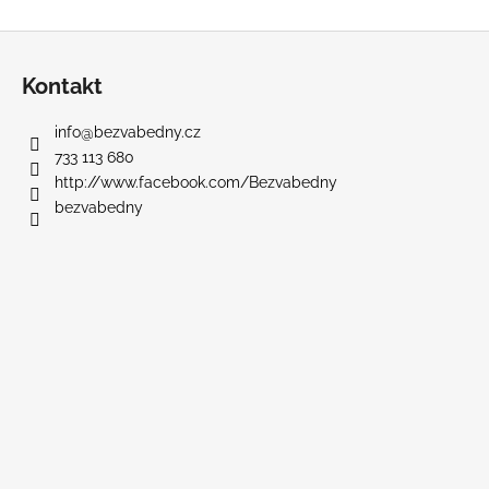
Z
á
Kontakt
p
a
info
@
bezvabedny.cz
t
733 113 680
í
http://www.facebook.com/Bezvabedny
bezvabedny