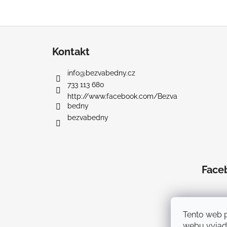
Z
á
Kontakt
p
a
info
@
bezvabedny.cz
t
733 113 680
í
http://www.facebook.com/Bezva
bedny
bezvabedny
Face
Tento web 
webu vyjadř