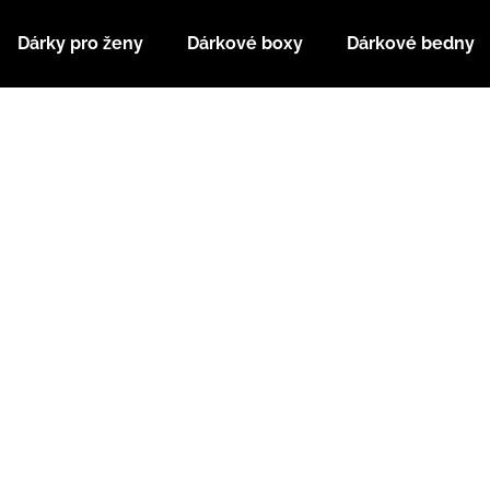
Dárky pro ženy
Dárkové boxy
Dárkové bedny
Co potřebujete najít?
HLEDAT
Doporučujeme