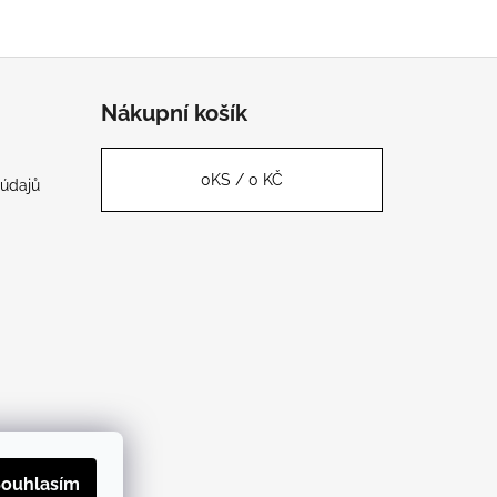
Nákupní košík
0
KS /
0 KČ
údajů
ouhlasím