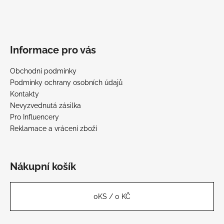
č
u
j
e
m
Informace pro vás
e
Obchodní podmínky
Podmínky ochrany osobních údajů
Kontakty
Nevyzvednutá zásilka
Pro Influencery
Reklamace a vrácení zboží
Nákupní košík
0
KS /
0 KČ