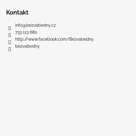
Z
á
Kontakt
p
a
info
@
bezvabedny.cz
t
733 113 680
í
http://www.facebook.com/Bezvabedny
bezvabedny