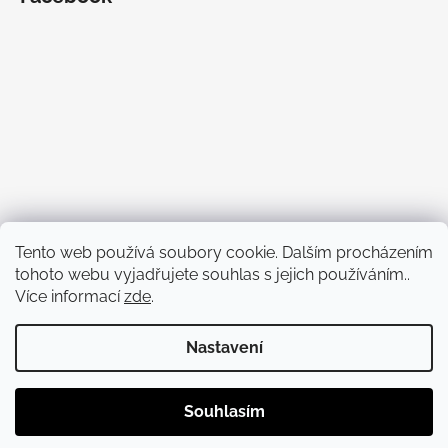
Tento web používá soubory cookie. Dalším procházením
tohoto webu vyjadřujete souhlas s jejich používáním..
Více informací
zde
.
Nastavení
Vytvořil Shoptet
Copyright 2026
Bezva Bedny
. Všechna práva vyhrazena.
Souhlasím
Upravit nastavení cookies