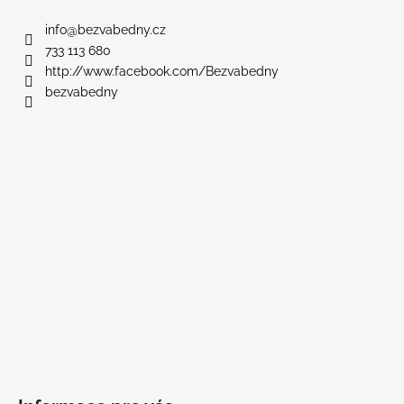
p
a
info
@
bezvabedny.cz
t
733 113 680
í
http://www.facebook.com/Bezvabedny
bezvabedny