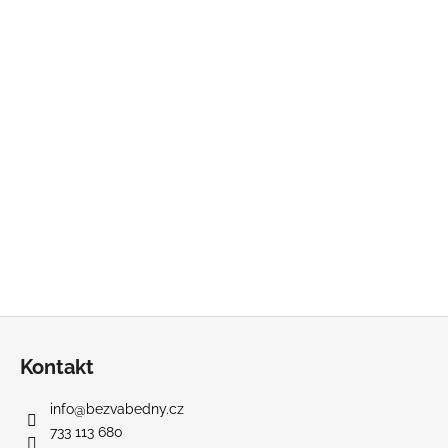
Z
á
Kontakt
p
a
info
@
bezvabedny.cz
t
733 113 680