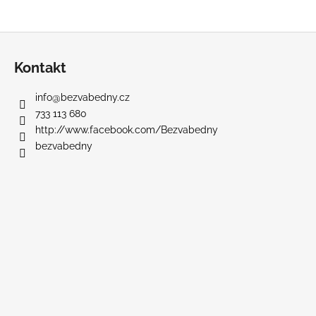
Z
á
Kontakt
p
a
info
@
bezvabedny.cz
t
733 113 680
í
http://www.facebook.com/Bezvabedny
bezvabedny