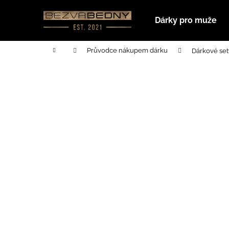
K
Přejít
na
o
Dárky pro muže
obsah
Zpět
Zpět
š
do
do
í
Domů
Průvodce nákupem dárku
Dárkové se
k
obchodu
obchodu