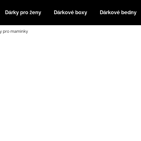
Dárky pro ženy
Dárkové boxy
Dárkové bedny
ty pro maminky
Co potřebujete najít?
HLEDAT
Doporučujeme