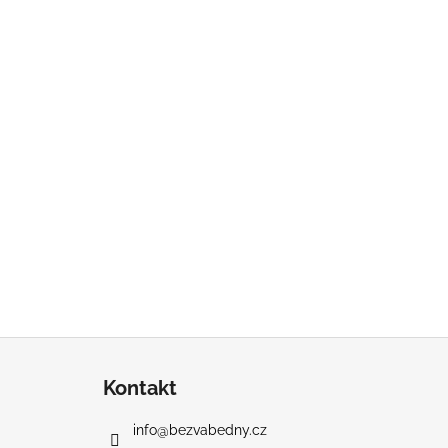
Z
á
Kontakt
p
a
info
@
bezvabedny.cz