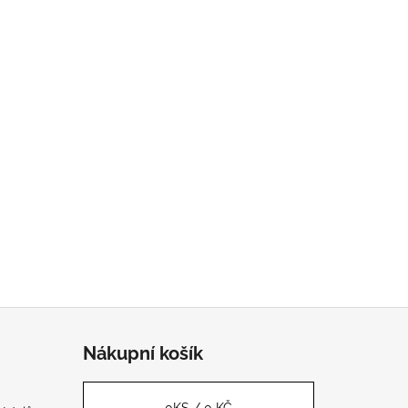
Nákupní košík
0
KS /
0 KČ