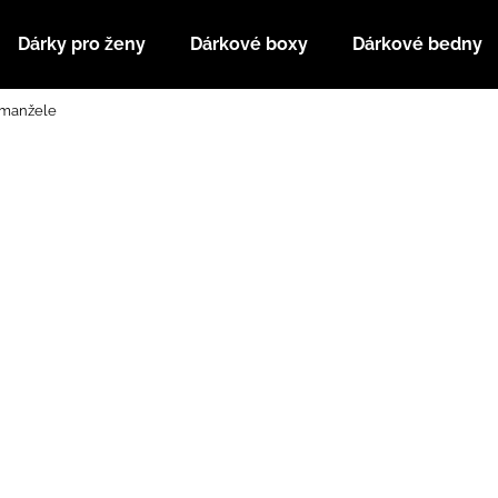
Dárky pro ženy
Dárkové boxy
Dárkové bedny
omanžele
Co potřebujete najít?
HLEDAT
Doporučujeme