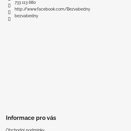
t
733 113 680
í
http://www.facebook.com/Bezvabedny
bezvabedny
Informace pro vás
Obchodní podmínky