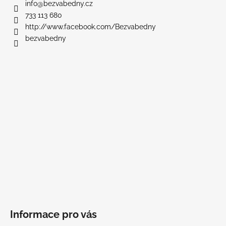
a
info
@
bezvabedny.cz
t
733 113 680
í
http://www.facebook.com/Bezvabedny
bezvabedny
Informace pro vás