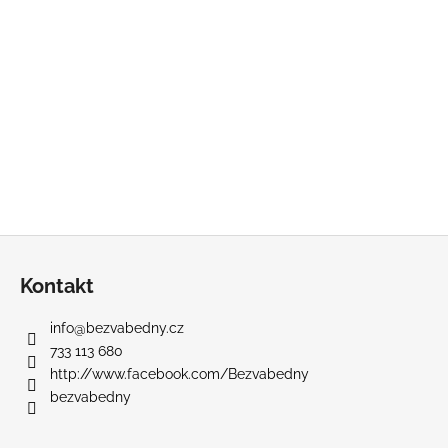
Z
á
Kontakt
p
a
info
@
bezvabedny.cz
t
733 113 680
í
http://www.facebook.com/Bezvabedny
bezvabedny