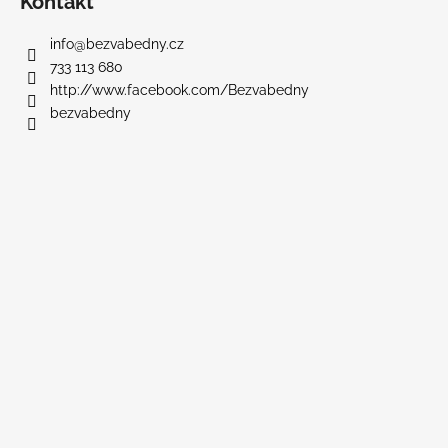
Kontakt
p
a
info
@
bezvabedny.cz
t
733 113 680
í
http://www.facebook.com/Bezvabedny
bezvabedny