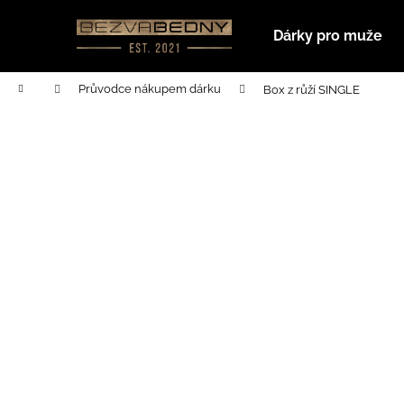
K
Přejít
na
o
Dárky pro muže
obsah
Zpět
Zpět
š
do
do
í
Domů
Průvodce nákupem dárku
Box z růží SINGLE
k
obchodu
obchodu