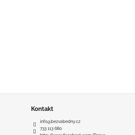
Z
á
Kontakt
p
a
info
@
bezvabedny.cz
t
733 113 680