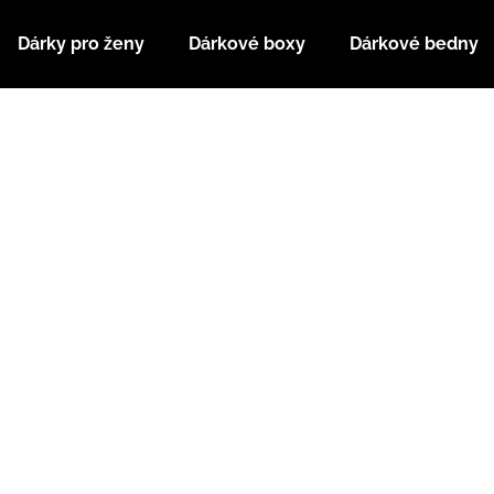
Dárky pro ženy
Dárkové boxy
Dárkové bedny
Co potřebujete najít?
HLEDAT
Doporučujeme