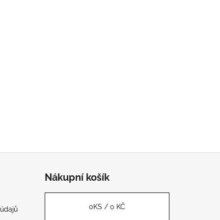
Nákupní košík
0
KS /
0 KČ
údajů